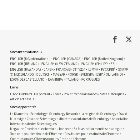
Sites internationaux
ENGLISH (US/International)
ENGLISH (CANADA)
ENGLISH (United Kingdom)
ENGLISH (IRELAND)
ENGLISH (NEW ZEALAND)
ENGLISH (PHILIPPINES)
עברית
ENGLISH (RAWANDA)
DANSK
FRANÇAIS
日本語
РУССКИЙ
繁體中
文
NEDERLANDS
DEUTSCH
MAGYAR
NORSK
SVENSKA
ESPAÑOL (LATINO)
ESPAÑOL (CASTELLANO)
ΕΛΛΗΝΙΚA
ITALIANO
PORTUGUÊS
Liens
L. Ron Hubbard : Un portrait
Livres
Prix et reconnaissances
Sites historiques
Articles et essais
Sites apparentés
La Dianetics
Scientology
Scientology Network
La religion de Scientology
David
Miscavige
Cours de Scientology
Ministres volontaires de Scientology
Association
Internationale des Scientologues
Magazine Freedom
Le chemin du bonheur
En faveur d’un monde sans drogue
Tous unis pour les droits de l’Homme
Des Jeunes pour les droits de l’Homme
Commission des Citoyens pour les Droits de l’Homme