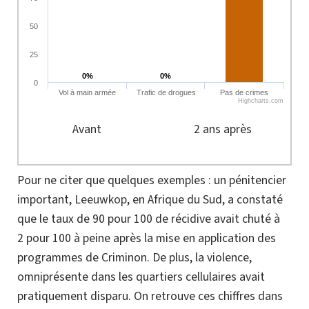
50
25
0%
0%
0%
0%
0
Vol à main armée
Trafic de drogues
Pas de crimes
Highcharts.com
Avant
2 ans après
Pour ne citer que quelques exemples : un pénitencier
important,
Leeuwkop
, en Afrique du Sud, a constaté
que le taux de 90 pour 100 de récidive avait chuté à
2 pour 100 à peine après la mise en application des
programmes de Criminon.
De plus, la violence,
omniprésente dans les quartiers cellulaires avait
pratiquement disparu. On retrouve ces chiffres dans