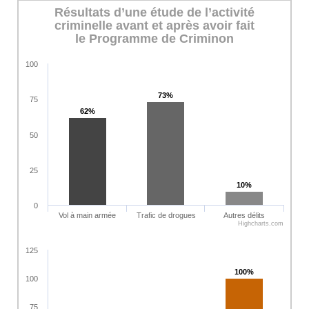
Résultats d’une étude de l’activité
criminelle avant et après avoir fait
le Programme de Criminon
100
73%
73%
75
62%
62%
50
25
10%
10%
0
Vol à main armée
Trafic de drogues
Autres délits
Highcharts.com
125
100%
100%
100
75