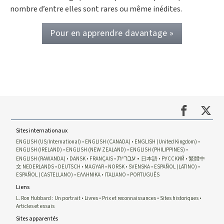
nombre d’entre elles sont rares ou même inédites.
Pour en apprendre davantage »
Sites internationaux
ENGLISH (US/International)
ENGLISH (CANADA)
ENGLISH (United Kingdom)
ENGLISH (IRELAND)
ENGLISH (NEW ZEALAND)
ENGLISH (PHILIPPINES)
עברית
ENGLISH (RAWANDA)
DANSK
FRANÇAIS
日本語
РУССКИЙ
繁體中
文
NEDERLANDS
DEUTSCH
MAGYAR
NORSK
SVENSKA
ESPAÑOL (LATINO)
ESPAÑOL (CASTELLANO)
ΕΛΛΗΝΙΚA
ITALIANO
PORTUGUÊS
Liens
L. Ron Hubbard : Un portrait
Livres
Prix et reconnaissances
Sites historiques
Articles et essais
Sites apparentés