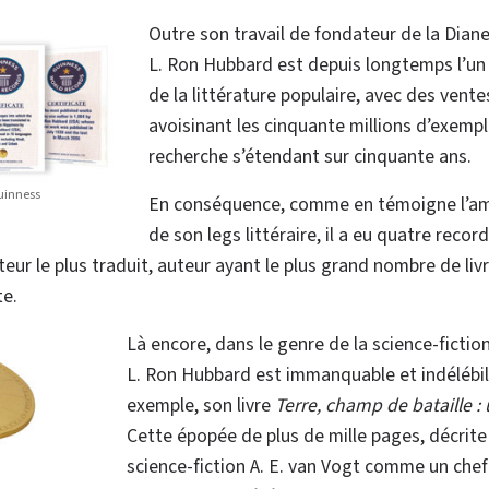
Outre son travail de fondateur de la Diane
L. Ron Hubbard est depuis longtemps l’un 
de la littérature populaire, avec des vente
avoisinant les cinquante millions d’exempl
recherche s’étendant sur cinquante ans.
uinness
En conséquence, comme en témoigne l’a
de son legs littéraire, il a eu quatre reco
uteur le plus traduit, auteur ayant le plus grand nombre de li
te.
Là encore, dans le genre de la science-fictio
L. Ron Hubbard est immanquable et indélébil
exemple, son livre
Terre, champ de bataille :
Cette épopée de plus de mille pages, décrite 
science-fiction A. E. van Vogt comme un che