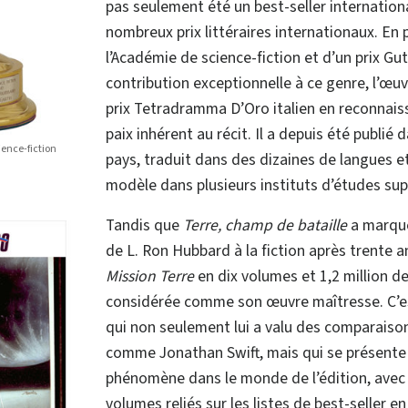
pas seulement été un best-seller international
nombreux prix littéraires internationaux. En 
l’Académie de science-fiction et d’un prix Gu
contribution exceptionnelle à ce genre, l’œuv
prix Tetradramma D’Oro italien en reconnai
paix inhérent au récit. Il a depuis été publié
ience-fiction
pays, traduit dans des dizaines de langues et
modèle dans plusieurs instituts d’études supé
Tandis que
Terre, champ de bataille
a marqué
de L. Ron Hubbard à la fiction après trente a
Mission Terre
en dix volumes et 1,2 million de
considérée comme son œuvre maîtresse. C’e
qui non seulement lui a valu des comparaiso
comme Jonathan Swift, mais qui se présent
phénomène dans le monde de l’édition, avec
volumes reliés sur les listes de best-seller