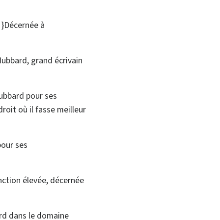
:
}Décernée à
Hubbard, grand écrivain
ubbard pour ses
oit où il fasse meilleur
pour ses
nction élevée, décernée
ard dans le domaine