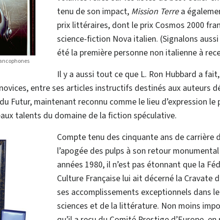
tenu de son impact,
Mission Terre
a égalemen
prix littéraires, dont le prix Cosmos 2000 fran
science-fiction Nova italien. (Signalons auss
été la première personne non italienne à rece
francophones
Il y a aussi tout ce que L. Ron Hubbard a fai
 novices, entre ses articles instructifs destinés aux auteurs 
du Futur, maintenant reconnu comme le lieu d’expression le p
aux talents du domaine de la fiction spéculative.
Compte tenu des cinquante ans de carrière 
l’apogée des pulps à son retour monumental à
années 1980, il n’est pas étonnant que la Fé
Culture Française lui ait décerné la Cravate 
ses accomplissements exceptionnels dans le
sciences et de la littérature. Non moins impo
qu’il a reçu du Comité Prestige d’Europe, en