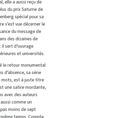
, elle a aussi reçu de
plus du prix Saturne de
tenberg spécial pour sa
re s’est vue décerner le
ssance du message de
 dans des dizaines de
 il sert d’ouvrage
rieures et universités.
 le retour monumental
ns d’absence, sa série
 mots, est à juste titre
st une satire mordante,
ns avec des auteurs
e aussi comme un
 pas moins de sept
 en même temps. Compte