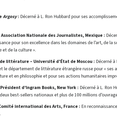
ne
Argosy
:
Décerné à L. Ron Hubbard pour ses accomplissem
–
Association Nationale des Journalistes, Mexique :
Décer
ance pour son excellence dans les domaines de l’art, de la sc
et de la culture ».
de littérature
–
Université d’État de Moscou :
Décerné à 
et le département de littérature étrangère russe pour « ses
ature et en philosophie et pour ses actions humanitaires imp
–
Président d’Ingram Books, New York :
Décerné à L. Ron H
ux best-sellers nationaux et plus de 100 millions d’ouvrag
Comité international des Arts, France :
En reconnaissance
.